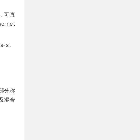
s，可直
rnet
s-s、
部分称
及混合