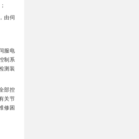
换；
，由伺
伺服电
控制系
检测装
全部控
有关节
维修困