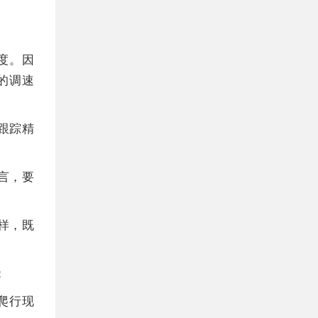
度。因
的调速
跟踪精
言，要
样，既
：
爬行现