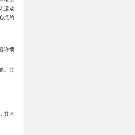
人运动
心点所
容许惯
能。其
，其基