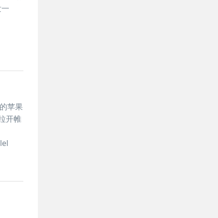
发一
力的苹果
拉开帷
el