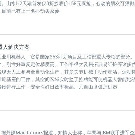
。山水H2天猫首发仅3折抄底价158元疯抢，心动的朋友可狠
，目前已有上千名心动买家参
器人解决方案
业用机器人，它是国家863计划项目及工信部重大专项的部分
大、刚性好重复定位精度高、工作半径大及易拓展易维护等诸多
实现无人工参与全自动化生产，其多关节机械手动作灵活、运动
靠近基座的工件，其空间区域实时监于控功能可使机器人智能地
碍物进行工作．安全性好日效率极高。六自由度弧焊机器
据外媒MacRumors报道，知情人士称，苹果与IBM联手进军